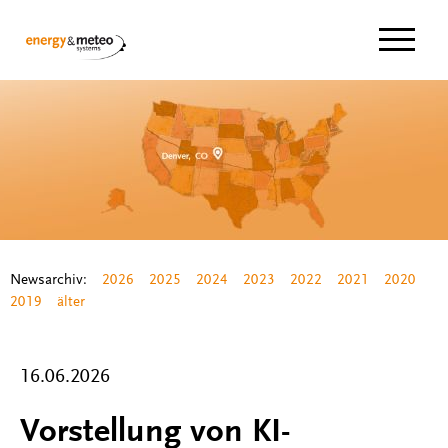
Navigat
Newsarchiv:
2026
2025
2024
2023
2022
2021
2020
2019
älter
16.06.2026
Vorstellung von KI-