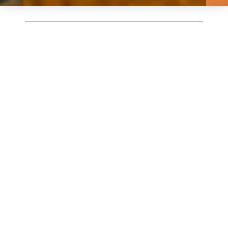
WindEnergy Hamburg | 22.–25.
September 2026 | Besuchen Sie uns
auf unserem Stand A1.135 in Halle
A1!
Maßgeschneiderte
Softwarelösungen
für die Integration erneuerbarer
Energien
Drei Firmen, ein Ziel: 100 % Erneuerbare
Energien!
emsys renewables vereint umfassende