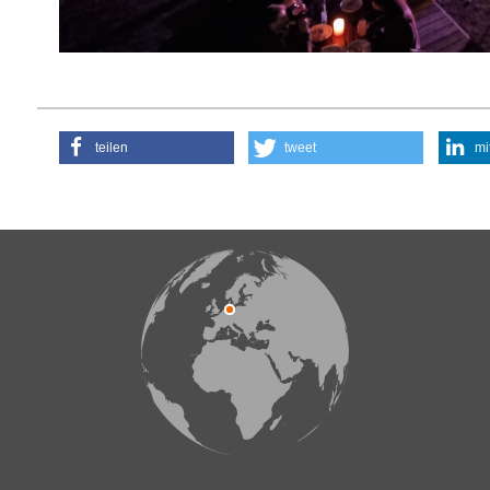
teilen
tweet
mi