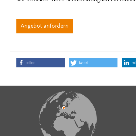
teilen
tweet
mi