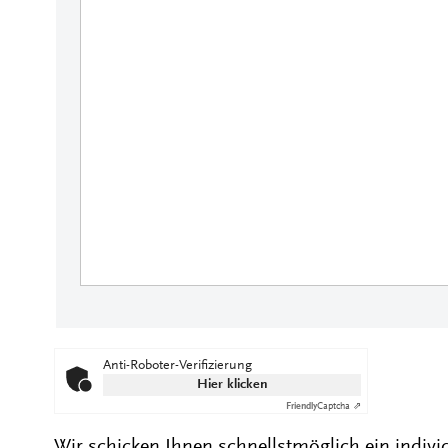
Anti-Roboter-Verifizierung
Hier klicken
Friendly
Captcha ⇗
Wir schicken Ihnen schnellstmöglich ein indivi