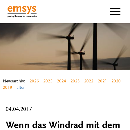
Navigat
Newsarchiv:
2026
2025
2024
2023
2022
2021
2020
2019
älter
04.04.2017
Wenn das Windrad mit dem