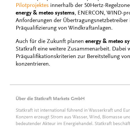
Pilotprojektes
innerhalb der 50Hertz-Regelzone.
energy & meteo systems
, ENERCON, WIND-proje
Anforderungen der Übertragungsnetzbetreiber in
Präqualifizierung von Windkraftanlagen.
Auch für die Zukunft planen
energy & meteo s
Statkraft eine weitere Zusammenarbeit. Dabei w
Präqualifikationskriterien zur Bereitstellung v
konzentrieren.
Über die Statkraft Markets GmbH
Statkraft ist international führend in Wasserkraft und E
Konzern erzeugt Strom aus Wasser, Wind, Biomasse und
bedeutender Akteur im Energiehandel. Statkraft beschäft