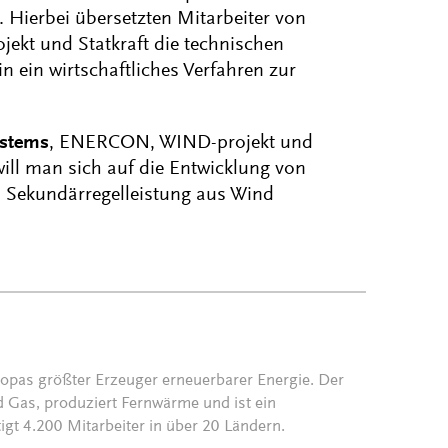
 Hierbei übersetzten Mitarbeiter von
kt und Statkraft die technischen
 ein wirtschaftliches Verfahren zur
ystems
, ENERCON, WIND-projekt und
ill man sich auf die Entwicklung von
on Sekundärregelleistung aus Wind
uropas größter Erzeuger erneuerbarer Energie. Der
 Gas, produziert Fernwärme und ist ein
igt 4.200 Mitarbeiter in über 20 Ländern.