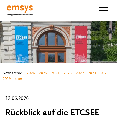
Navigat
Newsarchiv:
2026
2025
2024
2023
2022
2021
2020
2019
älter
12.06.2026
Rückblick auf die ETCSEE