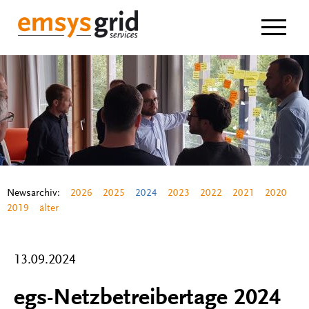
Navigat
Newsarchiv:
2026
2025
2024
2023
2022
2021
2020
2019
älter
13.09.2024
egs-Netzbetreibertage 2024