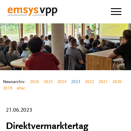
Navigat
Newsarchiv:
2026
2025
2024
2023
2022
2021
2020
2019
älter
21.06.2023
Direktvermarktertag