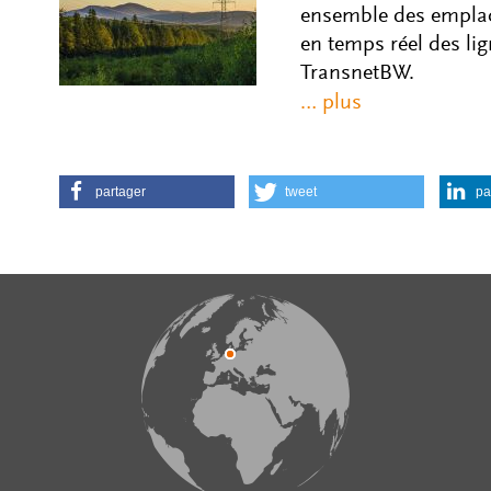
ensemble des emplace
en temps réel des li
TransnetBW.
partager
tweet
pa