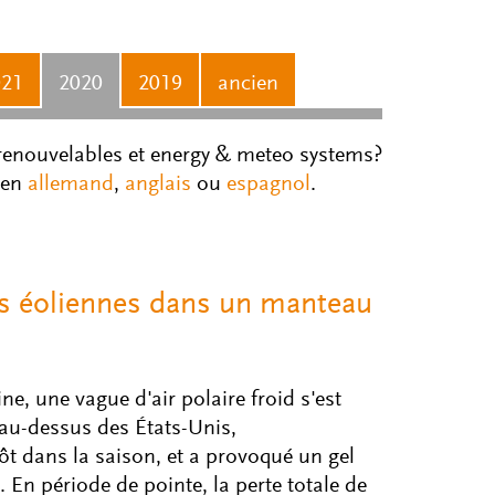
021
2020
2019
ancien
 renouvelables et energy & meteo systems?
 en
allemand
,
anglais
ou
espagnol
.
es éoliennes dans un manteau
e, une vague d'air polaire froid s'est
 au-dessus des États-Unis,
ôt dans la saison, et a provoqué un gel
 En période de pointe, la perte totale de