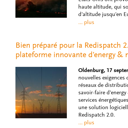
haute altitude, qui s
d'altitude jusqu'en E
Bien préparé pour la Redispatch 
plateforme innovante d’energy &
Oldenburg, 17 septe
nouvelles exigences 
réseaux de distribut
savoir-faire d'energ
services énergétiqu
une solution logicie
Redispatch 2.0.