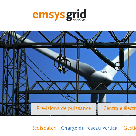
Prévisions de puissance
Centrale électr
Redispatch
Charge du réseau vertical
Gesti