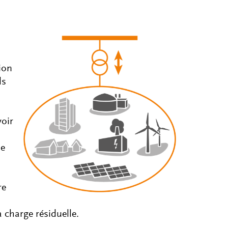
ion
ds
voir
de
re
 charge résiduelle.