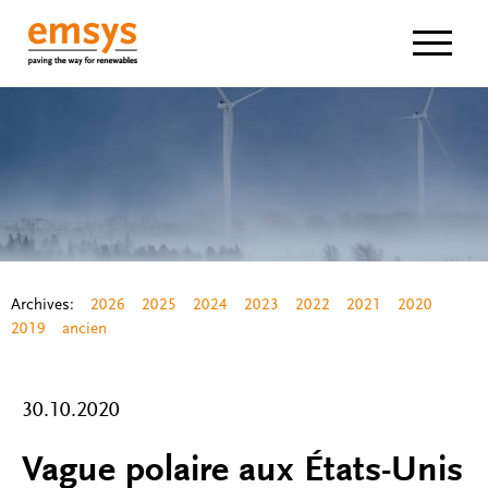
Navigat
Archives:
2026
2025
2024
2023
2022
2021
2020
2019
ancien
30.10.2020
Vague polaire aux États-Unis