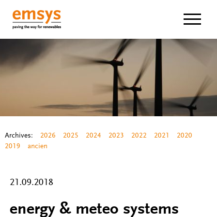
Navigat
Archives:
2026
2025
2024
2023
2022
2021
2020
2019
ancien
21.09.2018
energy & meteo systems