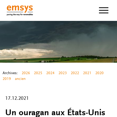
Navigat
Archives:
2026
2025
2024
2023
2022
2021
2020
2019
ancien
17.12.2021
Un ouragan aux États-Unis