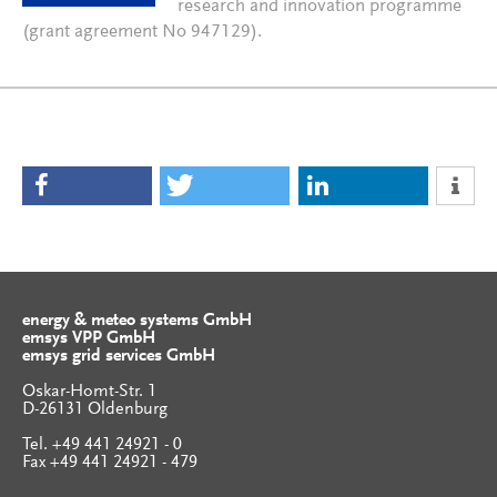
research and innovation programme
(grant agreement No 947129).
energy & meteo systems GmbH
emsys VPP GmbH
emsys grid services GmbH
Oskar-Homt-Str. 1
D-26131 Oldenburg
Tel. +49 441 24921 - 0
Fax +49 441 24921 - 479