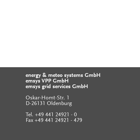
energy & meteo systems GmbH
emsys VPP GmbH
emsys grid services GmbH
Oskar-Homt-Str. 1
D-26131 Oldenburg
Tel. +49 441 24921 - 0
Fax +49 441 24921 - 479