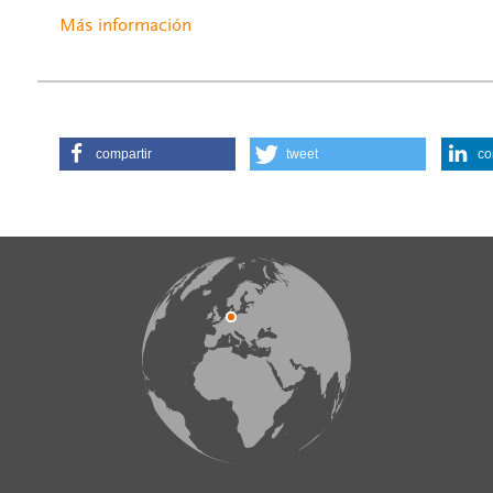
Más información
compartir
tweet
co