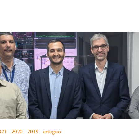
021
2020
2019
antiguo