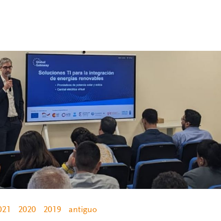
021
2020
2019
antiguo