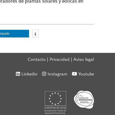
radores de plantas solares y eólicas en
mpartir
Contacto
|
Privacidad
|
Aviso legal
Linkedin
Instagram
Youtube