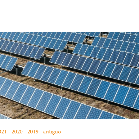
021
2020
2019
antiguo