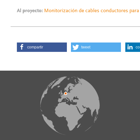
Al proyecto:
Monitorización de cables conductores par
compartir
tweet
co