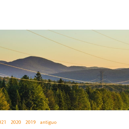
021
2020
2019
antiguo